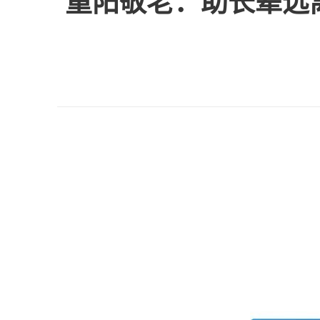
重阳敬老：助长辈远离