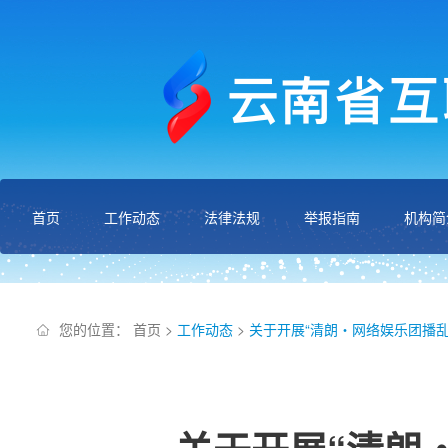
首页
工作动态
法律法规
举报指南
机构简
您的位置：
首页
>
工作动态
>
关于开展“清朗・网络娱乐团播