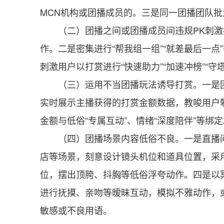
MCN机构或团播成员的。三是同一团播团队
（二）团播之间或团播成员间违规PK刺
作。二是密集进行“帮我组一组”“就差最后一
刺激用户以打赏进行“快速助力”“加速冲榜”“守塔
（三）运用不当团播玩法诱导打赏。一是团
实时展示主播获得的打赏金额数据，教唆用户
金额与低俗“专属互动”、情绪“深度陪伴”等绑
（四）团播场景内容低俗不良。一是直播
店等场景，刻意设计镜头机位和道具位置，采
位，摆出顶胯、抖胸等低俗浮夸动作。四是以
进行抚摸、亲吻等暧昧互动，模拟不雅动作，
敏感或不良用语。